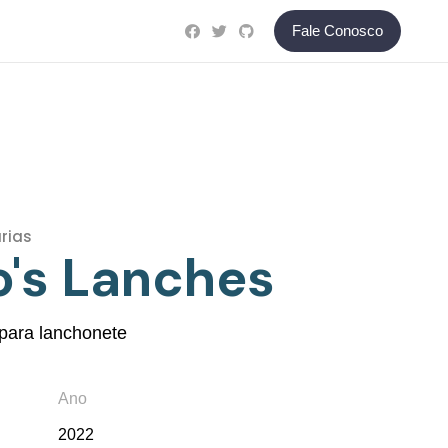
Fale Conosco
rias
o's Lanches
para lanchonete
Ano
2022