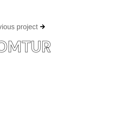
vious project
OMTUR