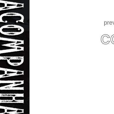
pre
C