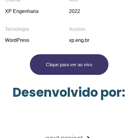
XP Engenharia
2022
Tecnologia
Acesso
WordPress
xp.eng.br
C
l
i
q
u
e
p
a
r
a
v
e
r
a
o
v
i
v
o
Desenvolvido por: